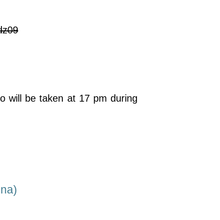
dz09
to
will be taken at 17 pm during
ina)