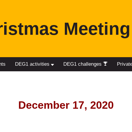
ristmas Meeting
nts
DEG1 activities
DEG1 challenges
Privat
December 17, 2020