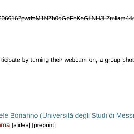
9436606616?pwd=M1NZb0dGbFhKeGtlNHJLZmllam44
rticipate by turning their webcam on, a group
pho
ele Bonanno (Università degli Studi di Mess
emma
[slides]
[preprint]