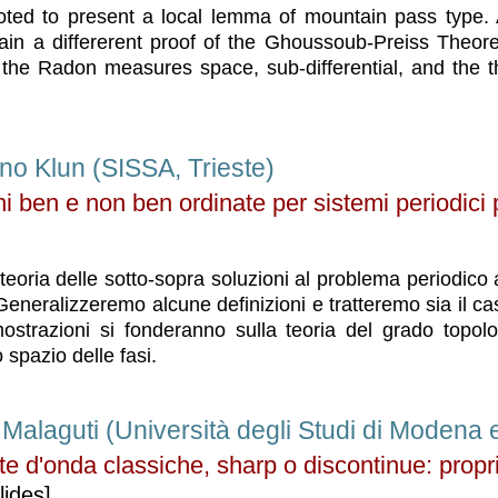
evoted to present a local lemma of mountain pass type.
tain a differerent proof of the Ghoussoub-Preiss Theor
s the Radon measures space, sub-differential, and the t
no Klun (SISSA, Trieste)
i ben e non ben ordinate per sistemi periodici 
eoria delle sotto-sopra soluzioni al problema periodico 
. Generalizzeremo alcune definizioni e tratteremo sia il c
ostrazioni si fonderanno sulla teoria del grado topolo
o spazio delle fasi.
Malaguti (Università degli Studi di Modena 
nte d'onda classiche, sharp o discontinue: propri
lides]